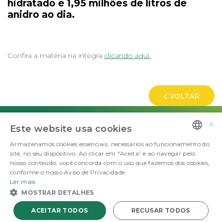
hidratado e 1,95 milhões de litros de
anidro ao dia.
Confira a matéria na integra
clicando aqui.
VOLTAR
×
ENERGIA QUE ABASTECE O BEM.
Este website usa cookies
©Copyright 2026 FS Fueling Sustainability. Todos os direitos reservados
Armazenamos cookies essenciais, necessários ao funcionamento do
PORTUGUESE
site, no seu dispositivo. Ao clicar em “Aceita” e ao navegar pelo
nosso conteúdo, você concorda com o uso que fazemos dos cookies,
ENGLISH
conforme o nosso Aviso de Privacidade.
Ler mais
MOSTRAR DETALHES
ACEITAR TODOS
RECUSAR TODOS
Powered by
MZ