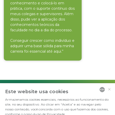
conhecimento e colocá-lo em
prática, com o suporte contínuo dos
meus colegas e supervisores. Além
disso, pude ver a aplicação dos
conhecimentos teóricos da
faculdade no dia a dia do processo.
Conseguir crescer como indivíduo e
adquirir uma base sólida para minha
carreira foi essencial até aqui.”
×
ENERGIA QUE ABASTECE O BEM.
Este website usa cookies
©Copyright 2026 FS Fueling Sustainability. Todos os direitos reservados
Armazenamos cookies essenciais, necessários ao funcionamento do
PORTUGUESE
site, no seu dispositivo. Ao clicar em “Aceita” e ao navegar pelo
nosso conteúdo, você concorda com o uso que fazemos dos cookies,
ENGLISH
conforme o nosso Aviso de Privacidade.