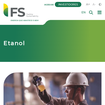
A+
A-
INVESTIDORES
ACESSE
EN
Etanol