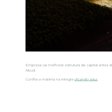
Empresa vai melhorar estrutura de capital antes 
Abud.
Confira a matéria na integra
clicando aqui.